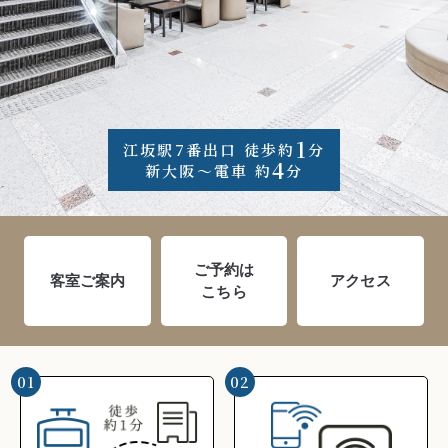
1
江坂駅7番出口 徒歩約
分
4
新大阪～電車 約
分
ご予約は
客室ご案内
アクセス
こちら
01
02