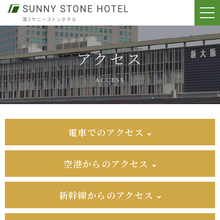
t
o
g
g
l
e
アクセス
n
a
v
i
ACCESS
g
a
t
i
o
n
電車でのアクセス
空港からのアクセス
新幹線からのアクセス